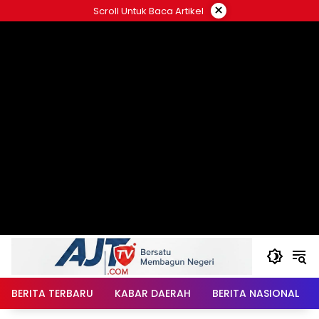
Langsung
×
Scroll Untuk Baca Artikel
ke
konten
BERITA TERBARU
KABAR DAERAH
BERITA NASIONAL