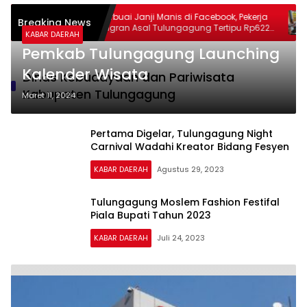
erduka
Terbuai Janji Manis di Facebook, Pekerja
T
Breaking News
 Catur
Migran Asal Tulungagung Tertipu Rp622
P
KABAR DAERAH
lan yang
Juta
S
Pemkab Tulungagung Launching
Kalender Wisata
Dinas Kebudayaan dan Pariwisata
Kabupaten Tulungagung
Maret 11, 2024
Pertama Digelar, Tulungagung Night
Carnival Wadahi Kreator Bidang Fesyen
KABAR DAERAH
Agustus 29, 2023
Tulungagung Moslem Fashion Festifal
Piala Bupati Tahun 2023
KABAR DAERAH
Juli 24, 2023