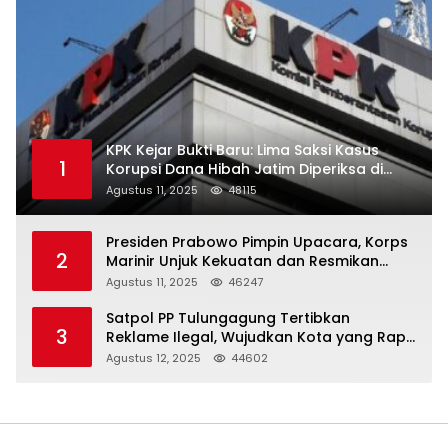
KPK Kejar Bukti Baru: Lima Saksi Kasus
1
Korupsi Dana Hibah Jatim Diperiksa di
Trenggalek
Agustus 11, 2025
48115
Presiden Prabowo Pimpin Upacara, Korps
2
Marinir Unjuk Kekuatan dan Resmikan
Struktur Baru
Agustus 11, 2025
46247
Satpol PP Tulungagung Tertibkan
3
Reklame Ilegal, Wujudkan Kota yang Rapi
dan Indah
Agustus 12, 2025
44602