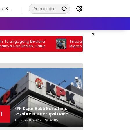
u, 8
stus
6
×
s Tulungagung Berduka
Terbuai Janji Manis di Facebook, Peke
ya Cak Sholeh, Catur
Migran Asal Tulungagung Tertipu Rp
u Pejuang Keadilan yang
Juta
KPK Kejar Bukti Baru: Lima
1
Saksi Kasus Korupsi Dana
Hibah Jatim Diperiksa di
Agustus 11, 2025
48115
Trenggalek