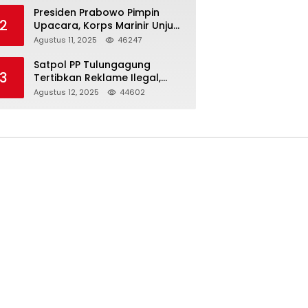
Presiden Prabowo Pimpin
2
Upacara, Korps Marinir Unjuk
Kekuatan dan Resmikan
Agustus 11, 2025
46247
Struktur Baru
Satpol PP Tulungagung
3
Tertibkan Reklame Ilegal,
Wujudkan Kota yang Rapi
Agustus 12, 2025
44602
dan Indah