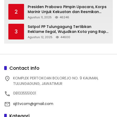
Presiden Prabowo Pimpin Upacara, Korps
2
Marinir Unjuk Kekuatan dan Resmikan
Struktur Baru
Agustus 11, 2025
46246
Satpol PP Tulungagung Tertibkan
3
Reklame Ilegal, Wujudkan Kota yang Rapi
dan Indah
Agustus 12, 2025
44600
Contact Info
KOMPLEK PERTOKOAN BOLOREJO NO. 9 KAUMAN,
TULUNGAGUNG, JAWATIMUR
081335551001
ajttvcom@gmail.com
Kategori