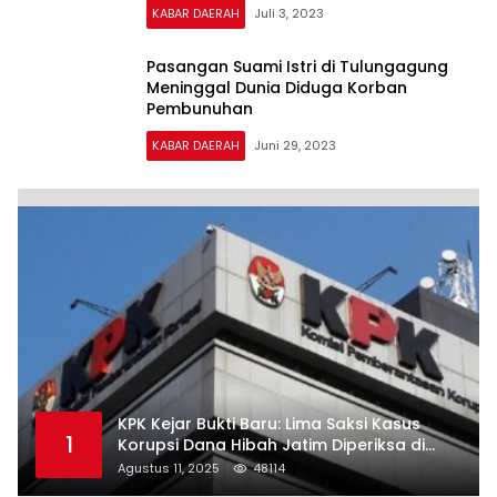
KABAR DAERAH
Juli 3, 2023
Pasangan Suami Istri di Tulungagung
Meninggal Dunia Diduga Korban
Pembunuhan
KABAR DAERAH
Juni 29, 2023
KPK Kejar Bukti Baru: Lima Saksi Kasus
1
Korupsi Dana Hibah Jatim Diperiksa di
Trenggalek
Agustus 11, 2025
48114