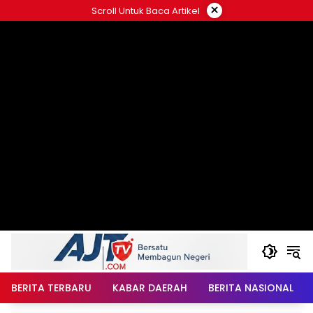
Langsung
×
Scroll Untuk Baca Artikel
ke
konten
BERITA TERBARU
KABAR DAERAH
BERITA NASIONAL