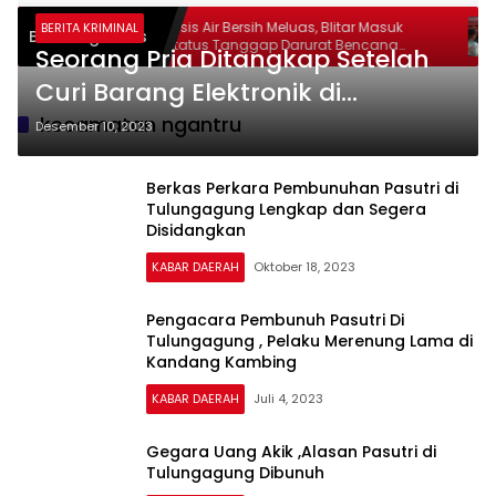
lantas
Krisis Air Bersih Meluas, Blitar Masuk
BERITA KRIMINAL
Breaking News
hon SIM
Status Tanggap Darurat Bencana
Seorang Pria Ditangkap Setelah
Hingga Oktober
Curi Barang Elektronik di
Tulungagung
kecamatan ngantru
Desember 10, 2023
Berkas Perkara Pembunuhan Pasutri di
Tulungagung Lengkap dan Segera
Disidangkan
KABAR DAERAH
Oktober 18, 2023
Pengacara Pembunuh Pasutri Di
Tulungagung , Pelaku Merenung Lama di
Kandang Kambing
KABAR DAERAH
Juli 4, 2023
Gegara Uang Akik ,Alasan Pasutri di
Tulungagung Dibunuh