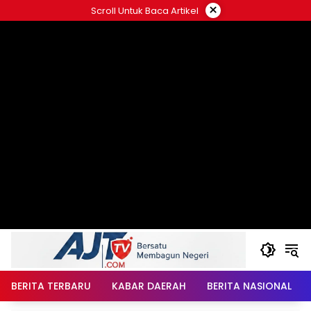
Langsung
×
Scroll Untuk Baca Artikel
ke
konten
BERITA TERBARU
KABAR DAERAH
BERITA NASIONAL