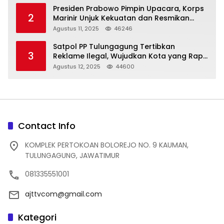
Presiden Prabowo Pimpin Upacara, Korps
2
Marinir Unjuk Kekuatan dan Resmikan
Struktur Baru
Agustus 11, 2025
46246
Satpol PP Tulungagung Tertibkan
3
Reklame Ilegal, Wujudkan Kota yang Rapi
dan Indah
Agustus 12, 2025
44600
Contact Info
KOMPLEK PERTOKOAN BOLOREJO NO. 9 KAUMAN,
TULUNGAGUNG, JAWATIMUR
081335551001
ajttvcom@gmail.com
Kategori