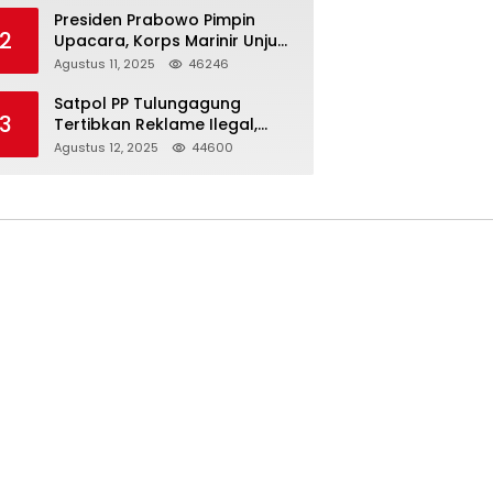
Presiden Prabowo Pimpin
2
Upacara, Korps Marinir Unjuk
Kekuatan dan Resmikan
Agustus 11, 2025
46246
Struktur Baru
Satpol PP Tulungagung
3
Tertibkan Reklame Ilegal,
Wujudkan Kota yang Rapi
Agustus 12, 2025
44600
dan Indah