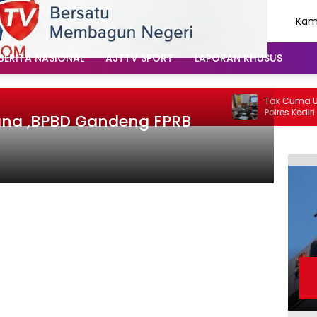
Kami
Agu
202
BERITA NASIONAL
AJTTV SPORT
LAPORAN KHUSUS
Tak Cuma Urus L
Polres Kediri K
ana ,BPBD Gandeng FPRB
Soal Hoaks Hing