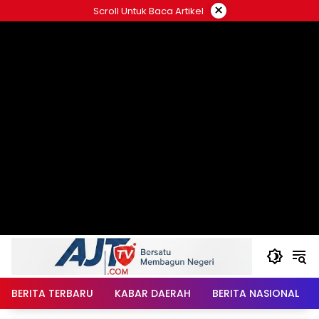
Langsung
×
Scroll Untuk Baca Artikel
ke
konten
BERITA TERBARU
KABAR DAERAH
BERITA NASIONAL