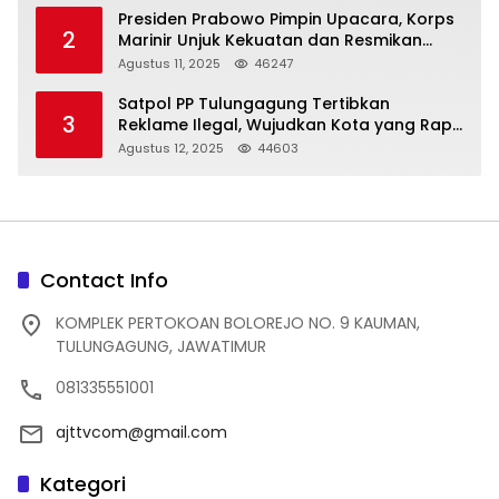
Presiden Prabowo Pimpin Upacara, Korps
2
Marinir Unjuk Kekuatan dan Resmikan
Struktur Baru
Agustus 11, 2025
46247
Satpol PP Tulungagung Tertibkan
3
Reklame Ilegal, Wujudkan Kota yang Rapi
dan Indah
Agustus 12, 2025
44603
Contact Info
KOMPLEK PERTOKOAN BOLOREJO NO. 9 KAUMAN,
TULUNGAGUNG, JAWATIMUR
081335551001
ajttvcom@gmail.com
Kategori