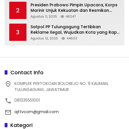
Presiden Prabowo Pimpin Upacara, Korps
2
Marinir Unjuk Kekuatan dan Resmikan
Struktur Baru
Agustus 11, 2025
46247
Satpol PP Tulungagung Tertibkan
3
Reklame Ilegal, Wujudkan Kota yang Rapi
dan Indah
Agustus 12, 2025
44603
Contact Info
KOMPLEK PERTOKOAN BOLOREJO NO. 9 KAUMAN,
TULUNGAGUNG, JAWATIMUR
081335551001
ajttvcom@gmail.com
Kategori