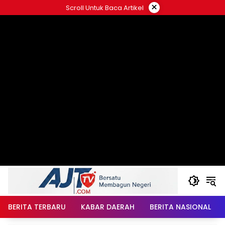
Langsung
×
Scroll Untuk Baca Artikel
ke
konten
BERITA TERBARU
KABAR DAERAH
BERITA NASIONAL