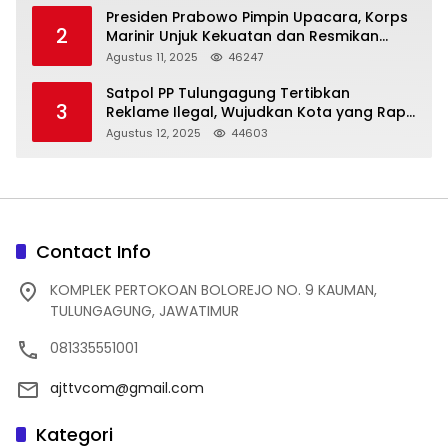
Presiden Prabowo Pimpin Upacara, Korps
2
Marinir Unjuk Kekuatan dan Resmikan
Struktur Baru
Agustus 11, 2025
46247
Satpol PP Tulungagung Tertibkan
3
Reklame Ilegal, Wujudkan Kota yang Rapi
dan Indah
Agustus 12, 2025
44603
Contact Info
KOMPLEK PERTOKOAN BOLOREJO NO. 9 KAUMAN,
TULUNGAGUNG, JAWATIMUR
081335551001
ajttvcom@gmail.com
Kategori