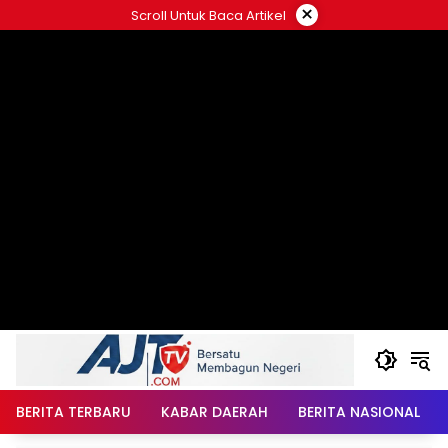
Langsung
×
Scroll Untuk Baca Artikel
ke
konten
BERITA TERBARU
KABAR DAERAH
BERITA NASIONAL