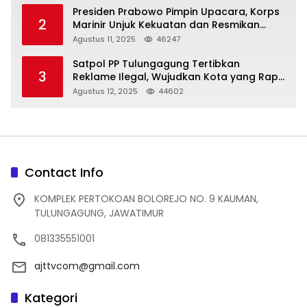
Presiden Prabowo Pimpin Upacara, Korps
2
Marinir Unjuk Kekuatan dan Resmikan
Struktur Baru
Agustus 11, 2025
46247
Satpol PP Tulungagung Tertibkan
3
Reklame Ilegal, Wujudkan Kota yang Rapi
dan Indah
Agustus 12, 2025
44602
Contact Info
KOMPLEK PERTOKOAN BOLOREJO NO. 9 KAUMAN,
TULUNGAGUNG, JAWATIMUR
081335551001
ajttvcom@gmail.com
Kategori