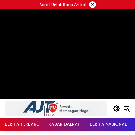
Langsung
×
Scroll Untuk Baca Artikel
ke
konten
BERITA TERBARU
KABAR DAERAH
BERITA NASIONAL