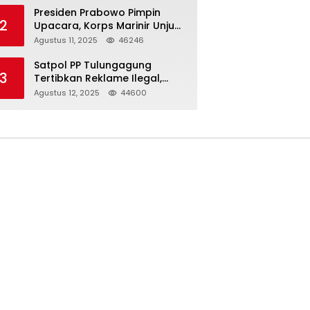
Presiden Prabowo Pimpin
2
Upacara, Korps Marinir Unjuk
Kekuatan dan Resmikan
Agustus 11, 2025
46246
Struktur Baru
Satpol PP Tulungagung
3
Tertibkan Reklame Ilegal,
Wujudkan Kota yang Rapi
Agustus 12, 2025
44600
dan Indah