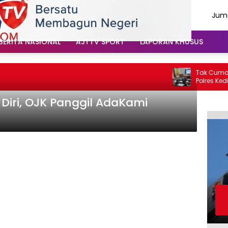
Juma
Agu
202
BERITA NASIONAL
AJTTV SPORT
LAPORAN KHUSUS
Tak Cuma Urus
Polres Kediri
Soal Hoaks Hi
Diri, OJK Panggil AdaKami