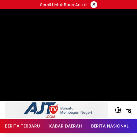
Langsung
×
Scroll Untuk Baca Artikel
ke
konten
BERITA TERBARU
KABAR DAERAH
BERITA NASIONAL