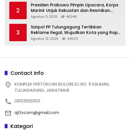
Presiden Prabowo Pimpin Upacara, Korps
2
Marinir Unjuk Kekuatan dan Resmikan
Struktur Baru
Agustus 11, 2025
46246
Satpol PP Tulungagung Tertibkan
3
Reklame Ilegal, Wujudkan Kota yang Rapi
dan Indah
Agustus 12, 2025
44600
Contact Info
KOMPLEK PERTOKOAN BOLOREJO NO. 9 KAUMAN,
TULUNGAGUNG, JAWATIMUR
081335551001
ajttvcom@gmail.com
Kategori