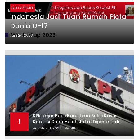
Perkuat Integritas dan Bebas Korupsi, Plt.
Had
AJTTV SPORT
Breaking News
or
Bupati Tulungagung Hadiri Rakor
Kal
Indonesia Jadi Tuan Rumah Piala
Antikorupsi di Grahadi
War
Dunia U-17
World Cup 2023
Juni 24, 2023
KPK Kejar Bukti Baru: Lima Saksi Kasus
1
Korupsi Dana Hibah Jatim Diperiksa di
Trenggalek
Agustus 11, 2025
48113