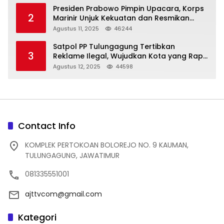
Presiden Prabowo Pimpin Upacara, Korps
2
Marinir Unjuk Kekuatan dan Resmikan
Struktur Baru
Agustus 11, 2025
46244
Satpol PP Tulungagung Tertibkan
3
Reklame Ilegal, Wujudkan Kota yang Rapi
dan Indah
Agustus 12, 2025
44598
Contact Info
KOMPLEK PERTOKOAN BOLOREJO NO. 9 KAUMAN,
TULUNGAGUNG, JAWATIMUR
081335551001
ajttvcom@gmail.com
Kategori