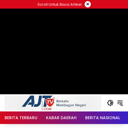
Langsung
×
Scroll Untuk Baca Artikel
ke
konten
BERITA TERBARU
KABAR DAERAH
BERITA NASIONAL