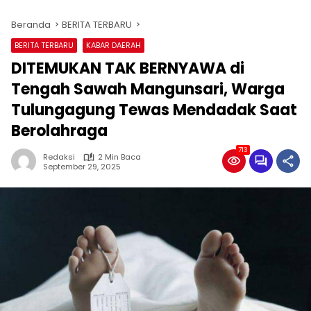
Beranda
BERITA TERBARU
BERITA TERBARU
KABAR DAERAH
DITEMUKAN TAK BERNYAWA di
Tengah Sawah Mangunsari, Warga
Tulungagung Tewas Mendadak Saat
Berolahraga
713
Redaksi
2 Min Baca
September 29, 2025