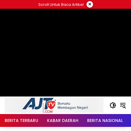
Langsung
×
Scroll Untuk Baca Artikel
ke
konten
BERITA TERBARU
KABAR DAERAH
BERITA NASIONAL