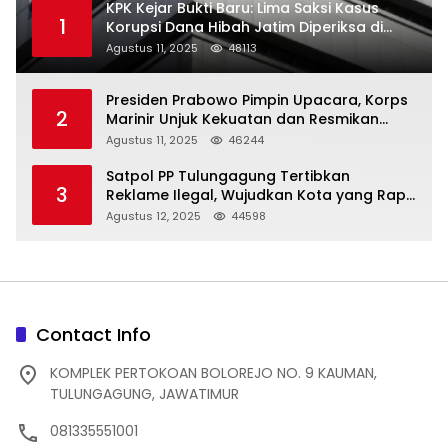
KPK Kejar Bukti Baru: Lima Saksi Kasus
1
Korupsi Dana Hibah Jatim Diperiksa di
Trenggalek
Agustus 11, 2025
48113
Presiden Prabowo Pimpin Upacara, Korps
2
Marinir Unjuk Kekuatan dan Resmikan
Struktur Baru
Agustus 11, 2025
46244
Satpol PP Tulungagung Tertibkan
3
Reklame Ilegal, Wujudkan Kota yang Rapi
dan Indah
Agustus 12, 2025
44598
Contact Info
KOMPLEK PERTOKOAN BOLOREJO NO. 9 KAUMAN,
TULUNGAGUNG, JAWATIMUR
081335551001