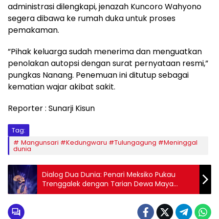
administrasi dilengkapi, jenazah Kuncoro Wahyono
segera dibawa ke rumah duka untuk proses
pemakaman.
​”Pihak keluarga sudah menerima dan menguatkan
penolakan autopsi dengan surat pernyataan resmi,”
pungkas Nanang. Penemuan ini ditutup sebagai
kematian wajar akibat sakit.
Reporter : Sunarji Kisun
Tag:
Mangunsari #Kedungwaru #Tulungagung #Meninggal
dunia
Dialog Dua Dunia: Penari Meksiko Pukau
Trenggalek dengan Tarian Dewa Maya
Berpadu Gamelan Jaranan