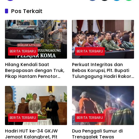
Pos Terkait
BERITA TERBARU
BERITA TERBARU
Hilang Kendali Saat
Perkuat Integritas dan
Berpapasan dengan Truk,
Bebas Korupsi, Plt. Bupati
Pikap Hantam Pemotor
Tulungagung Hadiri Rakor
Muda di Pagerwojo
Antikorupsi di Grahadi
Tulungagung
BERITA TERBARU
BERITA TERBARU
Hadiri HUT ke-34 GKJW
Dua Penggali Sumur di
Jemaat Kalangbret, Plt
Trenggalek Tewas