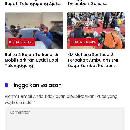
Bupati Tulungagung Ajak
Tertimbun Galian
Warga Rawat Toleransi
Kedalaman 13 Meter
BERITA TERBARU
BERITA TERBARU
Balita 4 Bulan Terkunci di
KM Mutiara Sentosa 2
Mobil Parkiran Kedai Kopi
Terbakar: Ambulans LMI
Tulungagung
Siaga Sambut Korban
Selamat di Pelabuhan
Tanjung Perak
Tinggalkan Balasan
Alamat email Anda tidak akan dipublikasikan.
Ruas yang
wajib ditandai
*