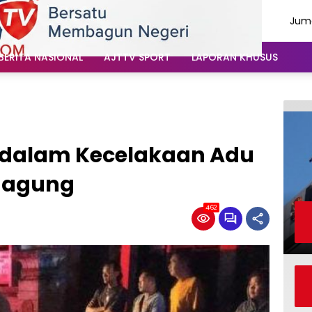
Juma
Agu
202
BERITA NASIONAL
AJTTV SPORT
LAPORAN KHUSUS
 dalam Kecelakaan Adu
ngagung
462