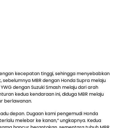
 dengan kecepatan tinggi, sehingga menyebabkan
aufik, sebelumnya MBR dengan Honda Supra melaju
a YWG dengan Suzuki Smash melaju dari arah
enturan kedua kendaraan ini, diduga MBR melaju
ur berlawanan.
n adu depan. Dugaan kami pengemudi Honda
 terlalu melebar ke kanan,” ungkapnya. Kedua
a-sama hancur berantakan, sementara tubuh MBR