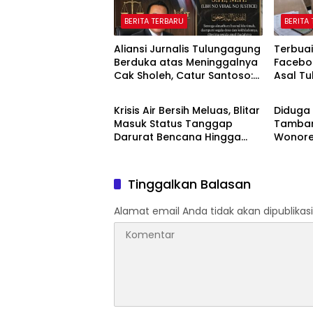
BERITA TERBARU
BERITA
Aliansi Jurnalis Tulungagung
Terbuai
Berduka atas Meninggalnya
Faceboo
Cak Sholeh, Catur Santoso:
Asal Tu
BERITA TERBARU
BERITA
“Beliau Pejuang Keadilan
Rp622 
yang Vokal”
Krisis Air Bersih Meluas, Blitar
Diduga 
Masuk Status Tanggap
Tamban
Darurat Bencana Hingga
Wonore
Oktober
Dihent
Tinggalkan Balasan
Alamat email Anda tidak akan dipublikasi