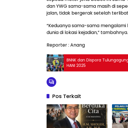
dan YWG sama-sama masih di seped
jalan, tidak bergerak setelah terlib
“Keduanya sama-sama mengalami luk
dunia di lokasi kejadian,” tambahnya.
Reporter : Anang
BNNK dan Dispora Tulungagun
HANI 2025
Pos Terkait