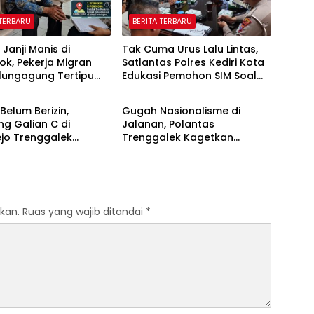
 TERBARU
BERITA TERBARU
 Janji Manis di
Tak Cuma Urus Lalu Lintas,
k, Pekerja Migran
Satlantas Polres Kediri Kota
lungagung Tertipu
Edukasi Pemohon SIM Soal
 TERBARU
BERITA TERBARU
Juta
Hoaks Hingga Pelatihan AI
Belum Berizin,
Gugah Nasionalisme di
g Galian C di
Jalanan, Polantas
jo Trenggalek
Trenggalek Kagetkan
ikan Pemkab
Pengendara Lewat Aksi Ini
kan.
Ruas yang wajib ditandai
*