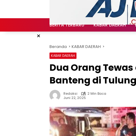
Langsung
ke
konten
BERITA TERBARU
KABAR DAERAH
×
Beranda
KABAR DAERAH
KABAR DAERAH
Dua Orang Tewas
Banteng di Tulu
Redaksi
2 Min Baca
Juni 22, 2025