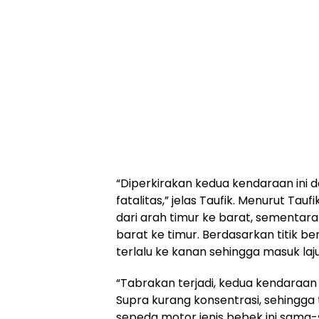
“Diperkirakan kedua kendaraan ini
fatalitas,” jelas Taufik. Menurut T
dari arah timur ke barat, sementar
barat ke timur. Berdasarkan titik b
terlalu ke kanan sehingga masuk laj
“Tabrakan terjadi, kedua kendaraa
Supra kurang konsentrasi, sehingga
sepeda motor jenis bebek ini sam