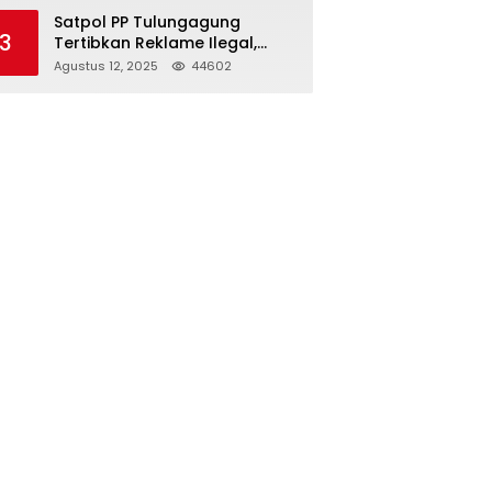
Struktur Baru
Satpol PP Tulungagung
3
Tertibkan Reklame Ilegal,
Wujudkan Kota yang Rapi
Agustus 12, 2025
44602
dan Indah