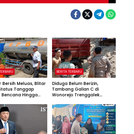
 TERBARU
BERITA TERBARU
ir Bersih Meluas, Blitar
Diduga Belum Berizin,
Status Tanggap
Tambang Galian C di
t Bencana Hingga
Wonorejo Trenggalek
r
Dihentikan Pemkab