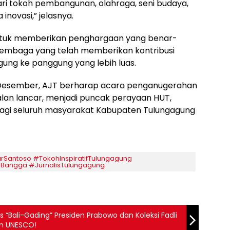
 dari tokoh pembangunan, olahraga, seni budaya,
novasi,” jelasnya.
n untuk memberikan penghargaan yang benar-
 lembaga yang telah memberikan kontribusi
ung ke panggung yang lebih luas.
 1 Desember, AJT berharap acara penganugerahan
jalan lancar, menjadi puncak perayaan HUT,
 bagi seluruh masyarakat Kabupaten Tulungagung
Santoso ​#TokohInspiratifTulungagung ​
gBangga ​#JurnalisTulungagung
is “Bali-Gading” Presiden Prabowo dan Koleksi Fadli
n UNESCO!