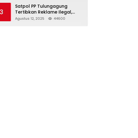
Struktur Baru
Satpol PP Tulungagung
3
Tertibkan Reklame Ilegal,
Wujudkan Kota yang Rapi
Agustus 12, 2025
44600
dan Indah