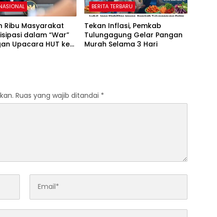
 NASIONAL
BERITA TERBARU
n Ribu Masyarakat
Tekan Inflasi, Pemkab
isipasi dalam “War”
Tulungagung Gelar Pangan
an Upacara HUT ke-
Murah Selama 3 Hari
erdekaan RI
kan.
Ruas yang wajib ditandai
*