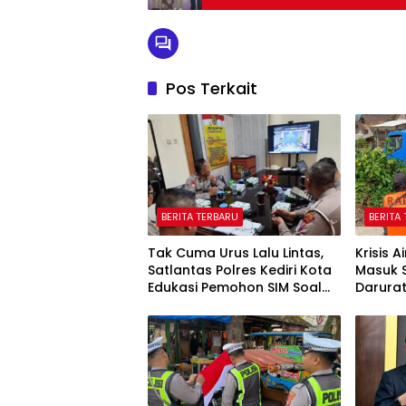
Pos Terkait
BERITA TERBARU
BERITA
Tak Cuma Urus Lalu Lintas,
Krisis A
Satlantas Polres Kediri Kota
Masuk 
Edukasi Pemohon SIM Soal
Darura
Hoaks Hingga Pelatihan AI
Oktobe