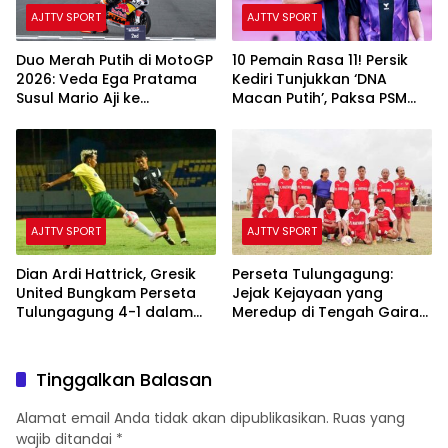
AJTTV SPORT
AJTTV SPORT
Duo Merah Putih di MotoGP
10 Pemain Rasa 11! Persik
2026: Veda Ega Pratama
Kediri Tunjukkan ‘DNA
Susul Mario Aji ke
Macan Putih’, Paksa PSM
Kejuaraan Dunia!
Makassar Berbagi Angka
AJTTV SPORT
AJTTV SPORT
Dian Ardi Hattrick, Gresik
Perseta Tulungagung:
United Bungkam Perseta
Jejak Kejayaan yang
Tulungagung 4-1 dalam
Meredup di Tengah Gairah
Laga Uji Coba
Sepak Bola Kota Marmer
Tinggalkan Balasan
Alamat email Anda tidak akan dipublikasikan.
Ruas yang
wajib ditandai
*