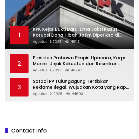
KPK Kejar Bukti Baru: Lima Saksi Kasus
1
Korupsi Dana Hibah Jatim Diperiksa di
Trenggalek
Agustus 11, 2025
48115
Presiden Prabowo Pimpin Upacara, Korps
2
Marinir Unjuk Kekuatan dan Resmikan
Struktur Baru
Agustus 11, 2025
46247
Satpol PP Tulungagung Tertibkan
3
Reklame Ilegal, Wujudkan Kota yang Rapi
dan Indah
Agustus 12, 2025
44603
Contact Info