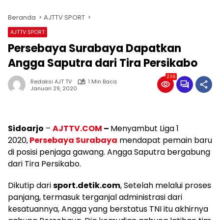
Beranda
AJTTV SPORT
AJTTV SPORT
Persebaya Surabaya Dapatkan
Angga Saputra dari Tira Persikabo
236
Redaksi AJT TV
1 Min Baca
Januari 29, 2020
Sidoarjo
–
AJTTV.COM
–
Menyambut Liga 1
2020,
Persebaya Surabaya
mendapat pemain baru
di posisi penjaga gawang. Angga Saputra bergabung
dari Tira Persikabo.
Dikutip dari
sport.detik.com
, Setelah melalui proses
panjang, termasuk terganjal administrasi dari
kesatuannya, Angga yang berstatus TNI itu akhirnya