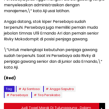
menyelesaikan administrasikan dengan
manajemen,\” kata Aji usai latihan.
Angga datang, stok kiper Persebaya sudah
terpenuhi. Persebaya juga memiliki pemain muda
jebolan timnas U19 Ernando Ari dan pemain senior
Rivky Mokodompit di posisi penjaga gawang.
\”Untuk melengkapi kebutuhan penjaga gawang
sudah terpenuhi. Saat ini Persebaya ada Rivky di
penjaga gawang senior dan di junior ada Ernando,\”
kata Aji.
(Red)
Tag:
Aji Santoso
Angga Saputra
Persebaya
Tira Persikabo
Judi Togel Marak Di Tulungagung , Dalam