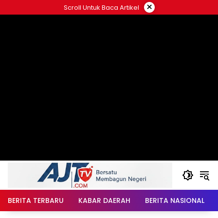
Langsung
×
Scroll Untuk Baca Artikel
ke
konten
BERITA TERBARU
KABAR DAERAH
BERITA NASIONAL