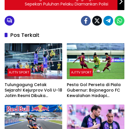
Sepekan Puluhan Pelaku Diamankan Polisi
Pos Terkait
AJTTV SPORT
AJTTV SPORT
Tulungagung Cetak
Pesta Gol Perseta di Piala
Sejarah! Kejurprov Voli U-18
Gubernur: Bojonegoro FC
Jatim Resmi Dibuka
Kewalahan Hadapi
dengan Rekor Peserta
Kekuatan Tulungagung
Terbanyak