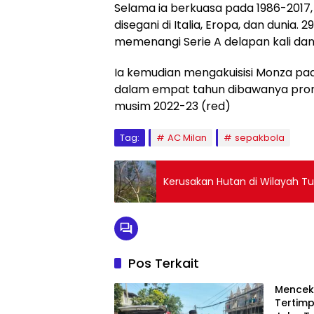
Selama ia berkuasa pada 1986-2017,
disegani di Italia, Eropa, dan dunia. 
memenangi Serie A delapan kali dan 
Ia kemudian mengakuisisi Monza pada
dalam empat tahun dibawanya promo
musim 2022-23 (red)
Tag:
AC Milan
sepakbola
Kerusakan Hutan di Wilayah T
Pos Terkait
Mencek
Tertimp