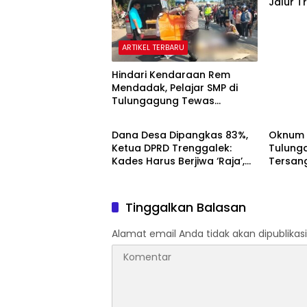
Jalur 
Jalur D
ARTIKEL TERBARU
Hindari Kendaraan Rem
Mendadak, Pelajar SMP di
Tulungagung Tewas
ARTIKEL TERBARU
ARTIKE
Tertabrak Avanza
Dana Desa Dipangkas 83%,
Oknum 
Ketua DPRD Trenggalek:
Tulung
Kades Harus Berjiwa ‘Raja’,
Tersang
Bukan Sekadar
Tuban, 
Perpanjangan Tangan
Lakukan 
Tinggalkan Balasan
Alamat email Anda tidak akan dipublikasi