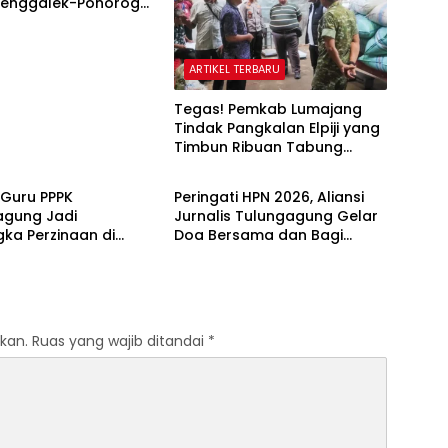
Trenggalek-Ponorogo,
itutup Total
ARTIKEL TERBARU
Tegas! Pemkab Lumajang
Tindak Pangkalan Elpiji yang
Timbun Ribuan Tabung
L TERBARU
ARTIKEL TERBARU
Bersubsidi
Guru PPPK
Peringati HPN 2026, Aliansi
agung Jadi
Jurnalis Tulungagung Gelar
ka Perzinaan di
Doa Bersama dan Bagi
Dindik Segera
Sembako
Klarifikasi Disiplin
kan.
Ruas yang wajib ditandai
*