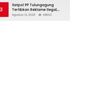
Struktur Baru
Satpol PP Tulungagung
3
Tertibkan Reklame Ilegal,
Wujudkan Kota yang Rapi
Agustus 12, 2025
44602
dan Indah