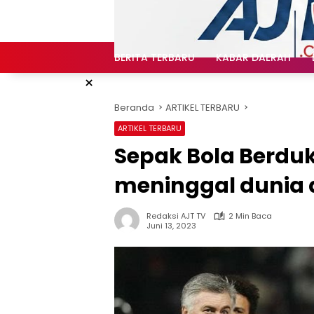
Langsung
ke
konten
BERITA TERBARU
KABAR DAERAH
×
Beranda
ARTIKEL TERBARU
ARTIKEL TERBARU
Sepak Bola Berduka
meninggal dunia 
Redaksi AJT TV
2 Min Baca
Juni 13, 2023