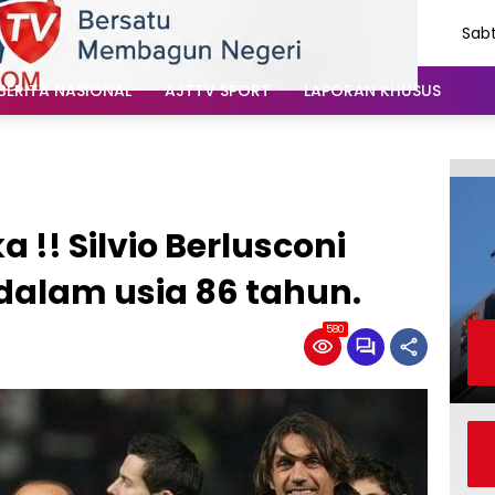
Sabt
Agu
202
BERITA NASIONAL
AJTTV SPORT
LAPORAN KHUSUS
 !! Silvio Berlusconi
dalam usia 86 tahun.
580