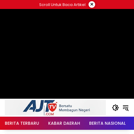
Langsung
×
Scroll Untuk Baca Artikel
ke
konten
BERITA TERBARU
KABAR DAERAH
BERITA NASIONAL