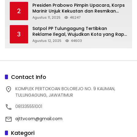
Presiden Prabowo Pimpin Upacara, Korps
2
Marinir Unjuk Kekuatan dan Resmikan
Struktur Baru
Agustus 11, 2025
46247
Satpol PP Tulungagung Tertibkan
3
Reklame Ilegal, Wujudkan Kota yang Rapi
dan Indah
Agustus 12, 2025
44603
Contact Info
KOMPLEK PERTOKOAN BOLOREJO NO. 9 KAUMAN,
TULUNGAGUNG, JAWATIMUR
081335551001
ajttvcom@gmail.com
Kategori