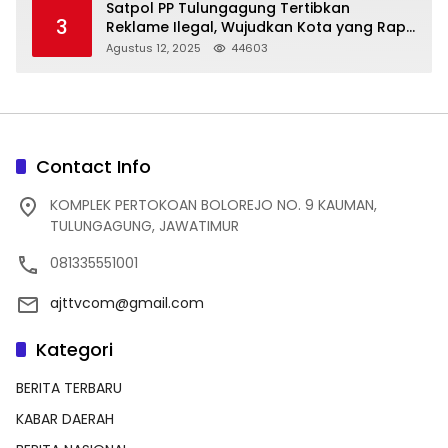
Satpol PP Tulungagung Tertibkan
3
Reklame Ilegal, Wujudkan Kota yang Rapi
dan Indah
Agustus 12, 2025
44603
Contact Info
KOMPLEK PERTOKOAN BOLOREJO NO. 9 KAUMAN,
TULUNGAGUNG, JAWATIMUR
081335551001
ajttvcom@gmail.com
Kategori
BERITA TERBARU
KABAR DAERAH