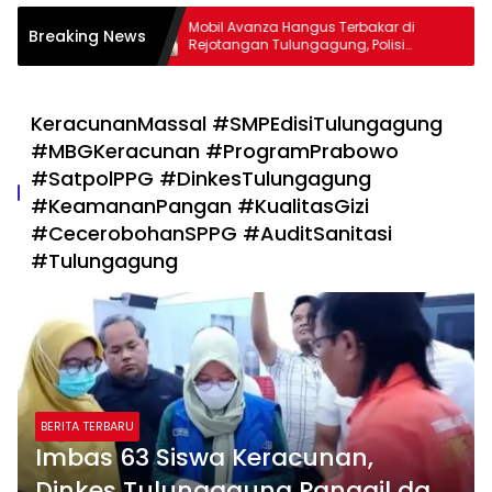
MAN 2
Mobil Avanza Hangus Terbakar di
Breaking News
brak Lari
Rejotangan Tulungagung, Polisi
Temukan Botol Bekas Bahan Bakar
KeracunanMassal ​#SMPEdisiTulungagung ​
#MBGKeracunan ​#ProgramPrabowo ​
#SatpolPPG ​#DinkesTulungagung ​
#KeamananPangan ​#KualitasGizi ​
#CecerobohanSPPG ​#AuditSanitasi ​
#Tulungagung
BERITA TERBARU
Imbas 63 Siswa Keracunan,
Dinkes Tulungagung Panggil dan