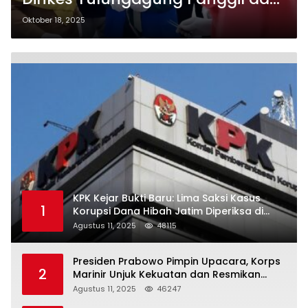
Kumpulkan Seluruh SPPG Pekan
Oktober 18, 2025
Depan
KPK Kejar Bukti Baru: Lima Saksi Kasus
1
Korupsi Dana Hibah Jatim Diperiksa di
Trenggalek
Agustus 11, 2025
48115
Presiden Prabowo Pimpin Upacara, Korps
2
Marinir Unjuk Kekuatan dan Resmikan
Struktur Baru
Agustus 11, 2025
46247