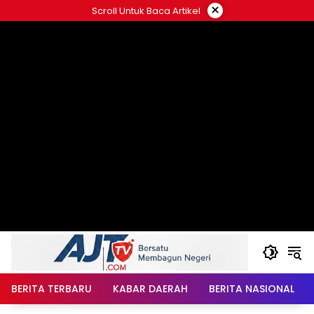
Langsung
×
Scroll Untuk Baca Artikel
ke
konten
BERITA TERBARU
KABAR DAERAH
BERITA NASIONAL