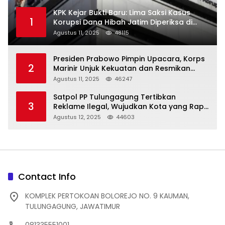
KPK Kejar Bukti Baru: Lima Saksi Kasus
1
Korupsi Dana Hibah Jatim Diperiksa di
Trenggalek
Agustus 11, 2025
48115
Presiden Prabowo Pimpin Upacara, Korps
2
Marinir Unjuk Kekuatan dan Resmikan
Struktur Baru
Agustus 11, 2025
46247
Satpol PP Tulungagung Tertibkan
3
Reklame Ilegal, Wujudkan Kota yang Rapi
dan Indah
Agustus 12, 2025
44603
Contact Info
KOMPLEK PERTOKOAN BOLOREJO NO. 9 KAUMAN,
TULUNGAGUNG, JAWATIMUR