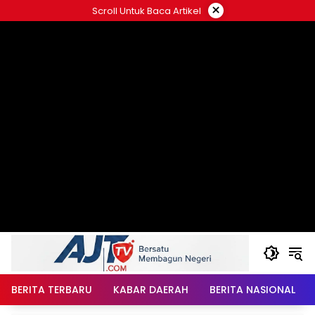
Langsung
×
Scroll Untuk Baca Artikel
ke
konten
BERITA TERBARU
KABAR DAERAH
BERITA NASIONAL