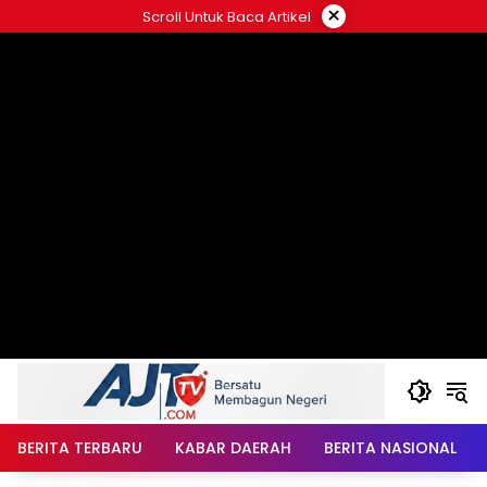
Langsung
×
Scroll Untuk Baca Artikel
ke
konten
BERITA TERBARU
KABAR DAERAH
BERITA NASIONAL