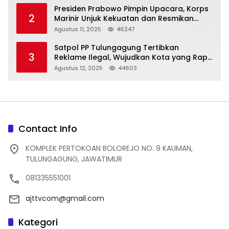
Presiden Prabowo Pimpin Upacara, Korps
2
Marinir Unjuk Kekuatan dan Resmikan
Struktur Baru
Agustus 11, 2025
46247
Satpol PP Tulungagung Tertibkan
3
Reklame Ilegal, Wujudkan Kota yang Rapi
dan Indah
Agustus 12, 2025
44603
Contact Info
KOMPLEK PERTOKOAN BOLOREJO NO. 9 KAUMAN,
TULUNGAGUNG, JAWATIMUR
081335551001
ajttvcom@gmail.com
Kategori