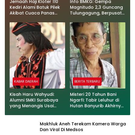
Jemaah Haji Kloter 110
Info BMKG: Gempa
Kediri Alami Batuk Pilek
Magnitudo 2,3 Guncang
Akibat Cuaca Panas
Tulungagung, Berpusat
Ekstrem di Makkah
di Darat Kedalaman 124
Km
KABAR DAERAH
BERITA TERBARU
Kisah Haru Wahyudi:
Misteri 20 Tahun Bani
Alumni SMKI Surabaya
Ngarfi: Tabir Leluhur di
yang Menangis Usai
Hutan Banyurib Akhirnya
Menari di Depan
Terkuak
Gurunya
Makhluk Aneh Terekam Kamera Warga
Dan Viral Di Medsos