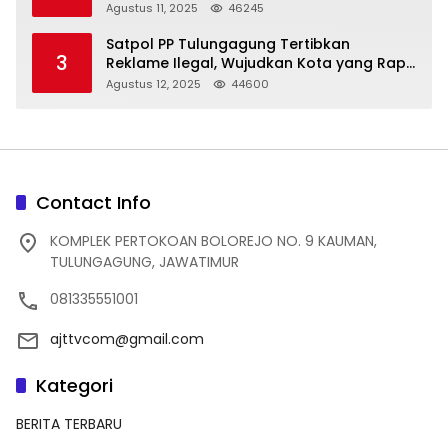
Struktur Baru
Agustus 11, 2025
46245
Satpol PP Tulungagung Tertibkan
3
Reklame Ilegal, Wujudkan Kota yang Rapi
dan Indah
Agustus 12, 2025
44600
Contact Info
KOMPLEK PERTOKOAN BOLOREJO NO. 9 KAUMAN,
TULUNGAGUNG, JAWATIMUR
081335551001
ajttvcom@gmail.com
Kategori
BERITA TERBARU