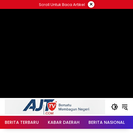
Langsung
×
Scroll Untuk Baca Artikel
ke
konten
BERITA TERBARU
KABAR DAERAH
BERITA NASIONAL