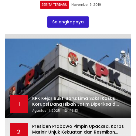
BERITA TERBARU
November 9, 2019
Selengkapnya
KPK Kejar Bukti Baru: Lima Saksi Kasus
1
Korupsi Dana Hibah Jatim Diperiksa di
Trenggalek
Agustus 11, 2025
48113
Presiden Prabowo Pimpin Upacara, Korps
2
Marinir Unjuk Kekuatan dan Resmikan