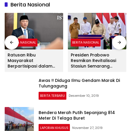
Berita Nasional
BERITA NASIONAL
BERITA NASIONAL
Ratusan Ribu
Presiden Prabowo
Masyarakat
Resmikan Revitalisasi
Berpartisipasi dalam
Stasiun Semarang
“War” Undangan
Tawang
Upacara HUT ke-81
Awas !! Diduga Ilmu Gendam Marak Di
Kemerdekaan RI
Tulungagung
BERITA TERBARU
Desember 10, 2019
Bendera Merah Putih Sepanjang 814
Meter Di Telaga Buret
LAPORAN KHUSUS
November 27, 2019