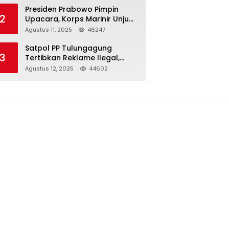
Presiden Prabowo Pimpin
2
Upacara, Korps Marinir Unjuk
Kekuatan dan Resmikan
Agustus 11, 2025
46247
Struktur Baru
Satpol PP Tulungagung
3
Tertibkan Reklame Ilegal,
Wujudkan Kota yang Rapi
Agustus 12, 2025
44602
dan Indah