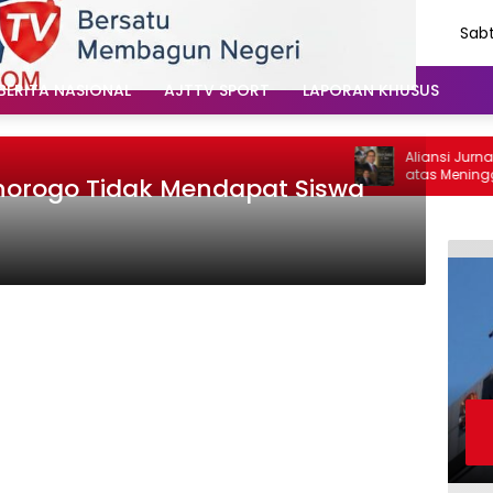
Sabt
Agu
202
BERITA NASIONAL
AJTTV SPORT
LAPORAN KHUSUS
Aliansi Jurnali
atas Meninggaln
onorogo Tidak Mendapat Siswa
Santoso: “Belia
Vokal”