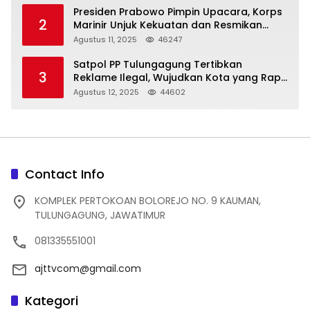
Presiden Prabowo Pimpin Upacara, Korps
2
Marinir Unjuk Kekuatan dan Resmikan
Struktur Baru
Agustus 11, 2025
46247
Satpol PP Tulungagung Tertibkan
3
Reklame Ilegal, Wujudkan Kota yang Rapi
dan Indah
Agustus 12, 2025
44602
Contact Info
KOMPLEK PERTOKOAN BOLOREJO NO. 9 KAUMAN,
TULUNGAGUNG, JAWATIMUR
081335551001
ajttvcom@gmail.com
Kategori