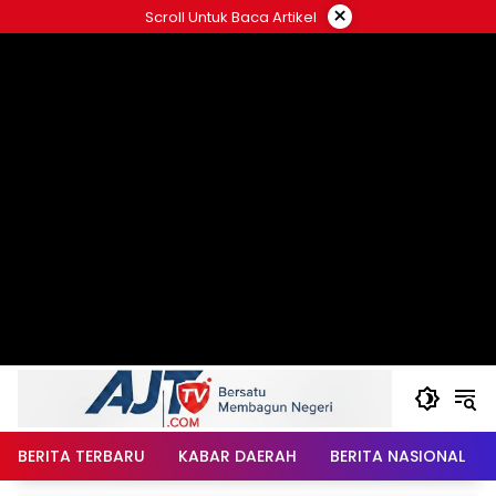
Langsung
×
Scroll Untuk Baca Artikel
ke
konten
BERITA TERBARU
KABAR DAERAH
BERITA NASIONAL