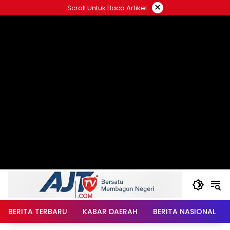
Langsung
×
Scroll Untuk Baca Artikel
ke
konten
BERITA TERBARU
KABAR DAERAH
BERITA NASIONAL