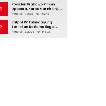
Presiden Prabowo Pimpin
2
Upacara, Korps Marinir Unjuk
Kekuatan dan Resmikan
Agustus 11, 2025
46246
Struktur Baru
Satpol PP Tulungagung
3
Tertibkan Reklame Ilegal,
Wujudkan Kota yang Rapi
Agustus 12, 2025
44602
dan Indah