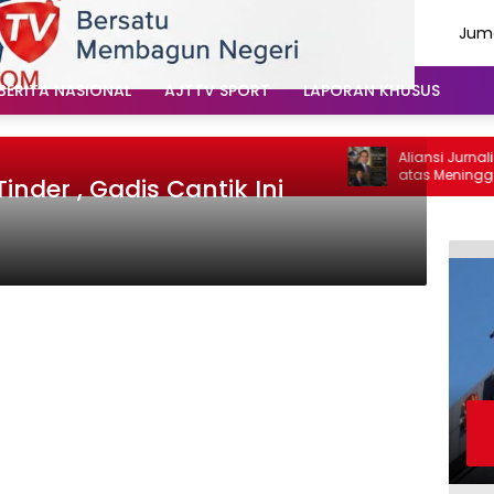
Juma
Agu
202
BERITA NASIONAL
AJTTV SPORT
LAPORAN KHUSUS
Aliansi Jurnalis
atas Meninggalny
Tinder , Gadis Cantik Ini
Santoso: “Beliau 
Vokal”