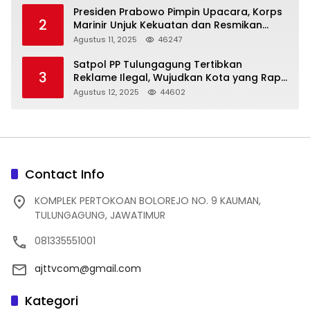
Presiden Prabowo Pimpin Upacara, Korps
2
Marinir Unjuk Kekuatan dan Resmikan
Struktur Baru
Agustus 11, 2025
46247
Satpol PP Tulungagung Tertibkan
3
Reklame Ilegal, Wujudkan Kota yang Rapi
dan Indah
Agustus 12, 2025
44602
Contact Info
KOMPLEK PERTOKOAN BOLOREJO NO. 9 KAUMAN,
TULUNGAGUNG, JAWATIMUR
081335551001
ajttvcom@gmail.com
Kategori