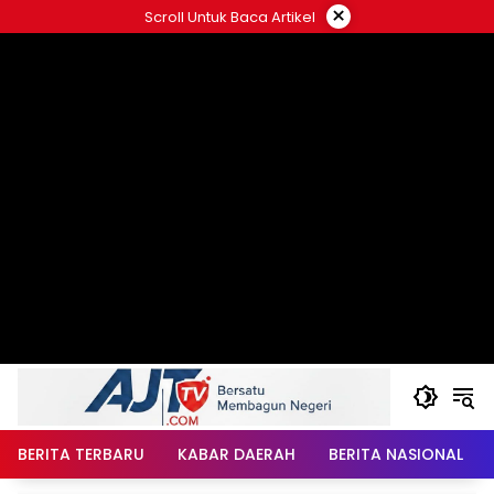
Langsung
×
Scroll Untuk Baca Artikel
ke
konten
BERITA TERBARU
KABAR DAERAH
BERITA NASIONAL