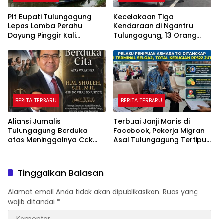
Plt Bupati Tulungagung
Kecelakaan Tiga
Lepas Lomba Perahu
Kendaraan di Ngantru
Dayung Pinggir Kali
Tulungagung, 13 Orang
Ngrowo.
Luka Ringan
BERITA TERBARU
BERITA TERBARU
Aliansi Jurnalis
Terbuai Janji Manis di
Tulungagung Berduka
Facebook, Pekerja Migran
atas Meninggalnya Cak
Asal Tulungagung Tertipu
Sholeh, Catur Santoso:
Rp622 Juta
“Beliau Pejuang Keadilan
yang Vokal”
Tinggalkan Balasan
Alamat email Anda tidak akan dipublikasikan.
Ruas yang
wajib ditandai
*