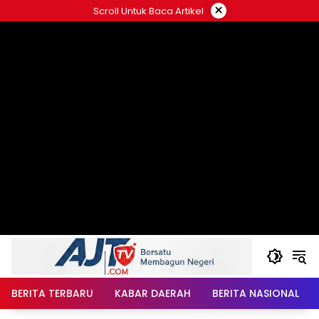
Langsung
×
Scroll Untuk Baca Artikel
ke
konten
BERITA TERBARU
KABAR DAERAH
BERITA NASIONAL