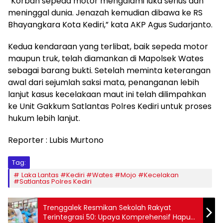
“Korban sepeda motor mengalami luka serius dan
meninggal dunia. Jenazah kemudian dibawa ke RS
Bhayangkara Kota Kediri,” kata AKP Agus Sudarjanto.
​Kedua kendaraan yang terlibat, baik sepeda motor
maupun truk, telah diamankan di Mapolsek Wates
sebagai barang bukti. Setelah meminta keterangan
awal dari sejumlah saksi mata, penanganan lebih
lanjut kasus kecelakaan maut ini telah dilimpahkan
ke Unit Gakkum Satlantas Polres Kediri untuk proses
hukum lebih lanjut.
Reporter : Lubis Murtono
Tag:
Laka Lantas #Kediri #Wates #Mojo #Kecelakan
#Satlantas Polres Kediri
Trenggalek Resmikan Sekolah Rakyat
Terintegrasi 50: Upaya Komprehensif Hapus