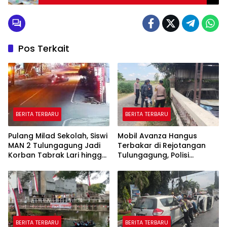
Kesenjangan Pendidikan
Pos Terkait
BERITA TERBARU
BERITA TERBARU
Pulang Milad Sekolah, Siswi
Mobil Avanza Hangus
MAN 2 Tulungagung Jadi
Terbakar di Rejotangan
Korban Tabrak Lari hingga
Tulungagung, Polisi
Patah Tulang
Temukan Botol Bekas
Bahan Bakar
BERITA TERBARU
BERITA TERBARU