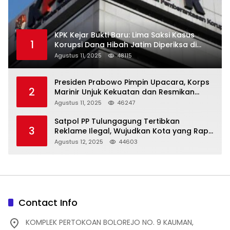
KPK Kejar Bukti Baru: Lima Saksi Kasus
1
Korupsi Dana Hibah Jatim Diperiksa di
Trenggalek
Agustus 11, 2025
48115
Presiden Prabowo Pimpin Upacara, Korps
2
Marinir Unjuk Kekuatan dan Resmikan
Struktur Baru
Agustus 11, 2025
46247
Satpol PP Tulungagung Tertibkan
3
Reklame Ilegal, Wujudkan Kota yang Rapi
dan Indah
Agustus 12, 2025
44603
Contact Info
KOMPLEK PERTOKOAN BOLOREJO NO. 9 KAUMAN,