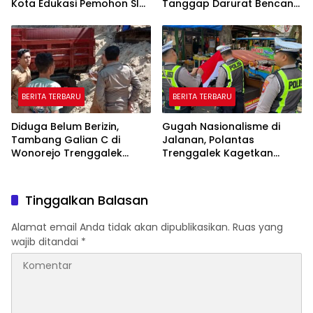
Kota Edukasi Pemohon SIM
Tanggap Darurat Bencana
Soal Hoaks Hingga
Hingga Oktober
Pelatihan AI
BERITA TERBARU
BERITA TERBARU
Diduga Belum Berizin,
Gugah Nasionalisme di
Tambang Galian C di
Jalanan, Polantas
Wonorejo Trenggalek
Trenggalek Kagetkan
Dihentikan Pemkab
Pengendara Lewat Aksi Ini
Tinggalkan Balasan
Alamat email Anda tidak akan dipublikasikan.
Ruas yang
wajib ditandai
*