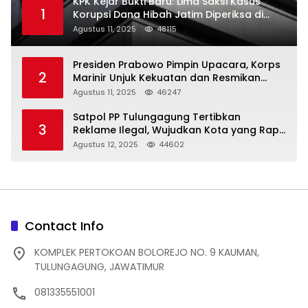
KPK Kejar Bukti Baru: Lima Saksi Kasus
1
Korupsi Dana Hibah Jatim Diperiksa di
Trenggalek
Agustus 11, 2025
48115
Presiden Prabowo Pimpin Upacara, Korps
2
Marinir Unjuk Kekuatan dan Resmikan
Struktur Baru
Agustus 11, 2025
46247
Satpol PP Tulungagung Tertibkan
3
Reklame Ilegal, Wujudkan Kota yang Rapi
dan Indah
Agustus 12, 2025
44602
Contact Info
KOMPLEK PERTOKOAN BOLOREJO NO. 9 KAUMAN,
TULUNGAGUNG, JAWATIMUR
081335551001