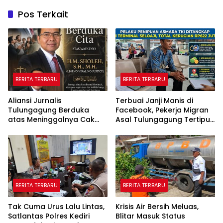
Pos Terkait
BERITA TERBARU
BERITA TERBARU
Aliansi Jurnalis
Terbuai Janji Manis di
Tulungagung Berduka
Facebook, Pekerja Migran
atas Meninggalnya Cak
Asal Tulungagung Tertipu
Sholeh, Catur Santoso:
Rp622 Juta
“Beliau Pejuang Keadilan
yang Vokal”
BERITA TERBARU
BERITA TERBARU
Tak Cuma Urus Lalu Lintas,
Krisis Air Bersih Meluas,
Satlantas Polres Kediri
Blitar Masuk Status