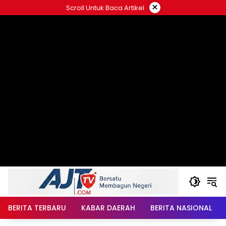
Langsung
×
Scroll Untuk Baca Artikel
ke
konten
BERITA TERBARU
KABAR DAERAH
BERITA NASIONAL