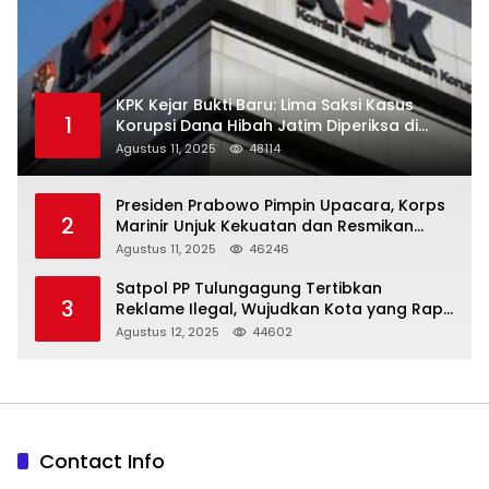
KPK Kejar Bukti Baru: Lima Saksi Kasus
1
Korupsi Dana Hibah Jatim Diperiksa di
Trenggalek
Agustus 11, 2025
48114
Presiden Prabowo Pimpin Upacara, Korps
2
Marinir Unjuk Kekuatan dan Resmikan
Struktur Baru
Agustus 11, 2025
46246
Satpol PP Tulungagung Tertibkan
3
Reklame Ilegal, Wujudkan Kota yang Rapi
dan Indah
Agustus 12, 2025
44602
Contact Info