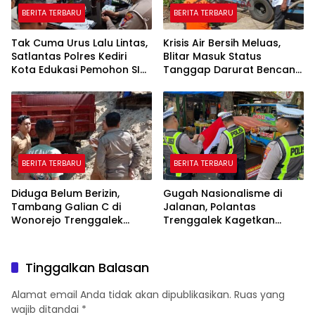
BERITA TERBARU
BERITA TERBARU
Tak Cuma Urus Lalu Lintas,
Krisis Air Bersih Meluas,
Satlantas Polres Kediri
Blitar Masuk Status
Kota Edukasi Pemohon SIM
Tanggap Darurat Bencana
Soal Hoaks Hingga
Hingga Oktober
Pelatihan AI
BERITA TERBARU
BERITA TERBARU
Diduga Belum Berizin,
Gugah Nasionalisme di
Tambang Galian C di
Jalanan, Polantas
Wonorejo Trenggalek
Trenggalek Kagetkan
Dihentikan Pemkab
Pengendara Lewat Aksi Ini
Tinggalkan Balasan
Alamat email Anda tidak akan dipublikasikan.
Ruas yang
wajib ditandai
*