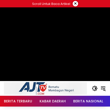
Langsung
×
Scroll Untuk Baca Artikel
ke
konten
BERITA TERBARU
KABAR DAERAH
BERITA NASIONAL