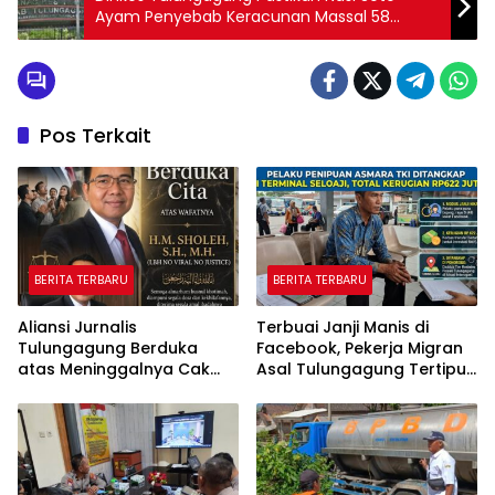
Ayam Penyebab Keracunan Massal 58
Warga
Pos Terkait
BERITA TERBARU
BERITA TERBARU
Aliansi Jurnalis
Terbuai Janji Manis di
Tulungagung Berduka
Facebook, Pekerja Migran
atas Meninggalnya Cak
Asal Tulungagung Tertipu
Sholeh, Catur Santoso:
Rp622 Juta
“Beliau Pejuang Keadilan
yang Vokal”