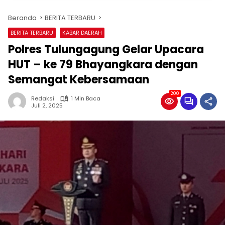
Beranda
BERITA TERBARU
BERITA TERBARU
KABAR DAERAH
Polres Tulungagung Gelar Upacara
HUT – ke 79 Bhayangkara dengan
Semangat Kebersamaan
200
Redaksi
1 Min Baca
Juli 2, 2025