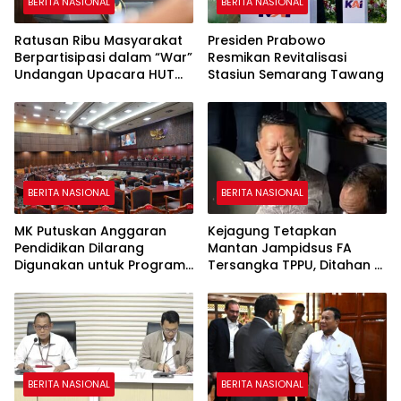
BERITA NASIONAL
BERITA NASIONAL
Ratusan Ribu Masyarakat
Presiden Prabowo
Berpartisipasi dalam “War”
Resmikan Revitalisasi
Undangan Upacara HUT
Stasiun Semarang Tawang
ke-81 Kemerdekaan RI
BERITA NASIONAL
BERITA NASIONAL
MK Putuskan Anggaran
Kejagung Tetapkan
Pendidikan Dilarang
Mantan Jampidsus FA
Digunakan untuk Program
Tersangka TPPU, Ditahan di
Makan Bergizi Gratis
Rutan KPK
BERITA NASIONAL
BERITA NASIONAL