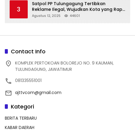
Satpol PP Tulungagung Tertibkan
3
Reklame Ilegal, Wujudkan Kota yang Rapi
dan Indah
Agustus 12, 2025
44601
Contact Info
KOMPLEK PERTOKOAN BOLOREJO NO. 9 KAUMAN,
TULUNGAGUNG, JAWATIMUR
081335551001
ajttvcom@gmail.com
Kategori
BERITA TERBARU
KABAR DAERAH