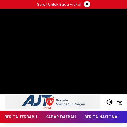
Langsung
×
Scroll Untuk Baca Artikel
ke
konten
BERITA TERBARU
KABAR DAERAH
BERITA NASIONAL