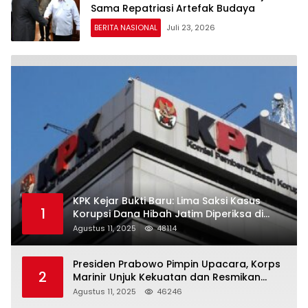
Sama Repatriasi Artefak Budaya
BERITA NASIONAL
Juli 23, 2026
KPK Kejar Bukti Baru: Lima Saksi Kasus
1
Korupsi Dana Hibah Jatim Diperiksa di
Trenggalek
Agustus 11, 2025
48114
Presiden Prabowo Pimpin Upacara, Korps
2
Marinir Unjuk Kekuatan dan Resmikan
Struktur Baru
Agustus 11, 2025
46246