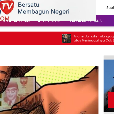
Sabt
Agu
202
BERITA NASIONAL
AJTTV SPORT
LAPORAN KHUSUS
Aliansi Jurnalis Tulungagung Berdu
atas Meninggalnya Cak Sholeh, Cat
Santoso: “Beliau Pejuang Keadilan 
Vokal”