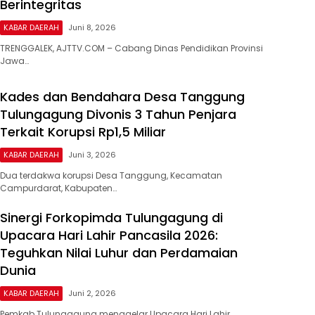
Berintegritas
KABAR DAERAH
Juni 8, 2026
TRENGGALEK, AJTTV.COM – Cabang Dinas Pendidikan Provinsi
Jawa…
Kades dan Bendahara Desa Tanggung
Tulungagung Divonis 3 Tahun Penjara
Terkait Korupsi Rp1,5 Miliar
KABAR DAERAH
Juni 3, 2026
Dua terdakwa korupsi Desa Tanggung, Kecamatan
Campurdarat, Kabupaten…
Sinergi Forkopimda Tulungagung di
Upacara Hari Lahir Pancasila 2026:
Teguhkan Nilai Luhur dan Perdamaian
Dunia
KABAR DAERAH
Juni 2, 2026
Pemkab Tulungagung menggelar Upacara Hari Lahir