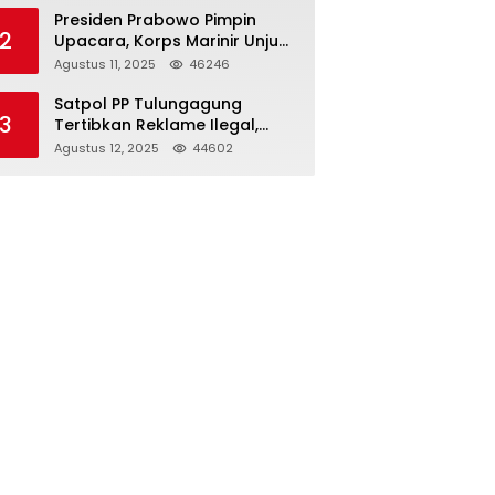
Presiden Prabowo Pimpin
2
Upacara, Korps Marinir Unjuk
Kekuatan dan Resmikan
Agustus 11, 2025
46246
Struktur Baru
Satpol PP Tulungagung
3
Tertibkan Reklame Ilegal,
Wujudkan Kota yang Rapi
Agustus 12, 2025
44602
dan Indah