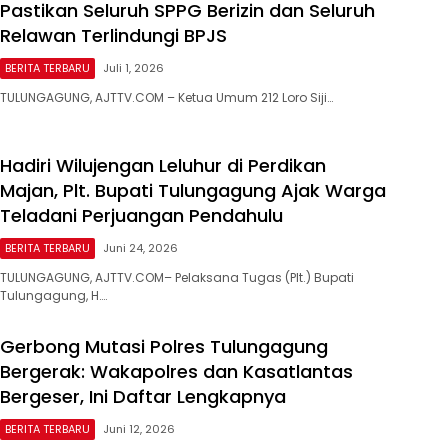
Pastikan Seluruh SPPG Berizin dan Seluruh
Relawan Terlindungi BPJS
BERITA TERBARU
Juli 1, 2026
TULUNGAGUNG, AJTTV.COM – Ketua Umum 212 Loro Siji…
Hadiri Wilujengan Leluhur di Perdikan
Majan, Plt. Bupati Tulungagung Ajak Warga
Teladani Perjuangan Pendahulu
BERITA TERBARU
Juni 24, 2026
TULUNGAGUNG, AJTTV.COM– Pelaksana Tugas (Plt.) Bupati
Tulungagung, H….
Gerbong Mutasi Polres Tulungagung
Bergerak: Wakapolres dan Kasatlantas
Bergeser, Ini Daftar Lengkapnya
BERITA TERBARU
Juni 12, 2026