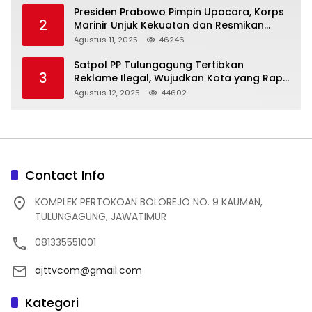
Presiden Prabowo Pimpin Upacara, Korps
2
Marinir Unjuk Kekuatan dan Resmikan
Struktur Baru
Agustus 11, 2025
46246
Satpol PP Tulungagung Tertibkan
3
Reklame Ilegal, Wujudkan Kota yang Rapi
dan Indah
Agustus 12, 2025
44602
Contact Info
KOMPLEK PERTOKOAN BOLOREJO NO. 9 KAUMAN,
TULUNGAGUNG, JAWATIMUR
081335551001
ajttvcom@gmail.com
Kategori