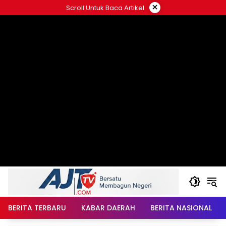
Langsung
×
Scroll Untuk Baca Artikel
ke
konten
BERITA TERBARU
KABAR DAERAH
BERITA NASIONAL