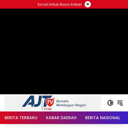
Langsung
×
Scroll Untuk Baca Artikel
ke
konten
BERITA TERBARU
KABAR DAERAH
BERITA NASIONAL