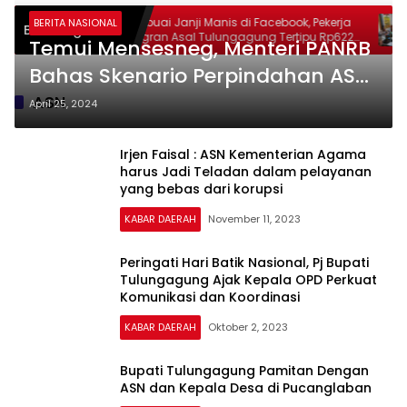
rduka
Terbuai Janji Manis di Facebook, Pekerja
Ta
BERITA NASIONAL
Breaking News
atur
Migran Asal Tulungagung Tertipu Rp622
Po
Temui Mensesneg, Menteri PANRB
n yang
Juta
So
Bahas Skenario Perpindahan ASN
ke IKN
ASN
April 25, 2024
Irjen Faisal : ASN Kementerian Agama
harus Jadi Teladan dalam pelayanan
yang bebas dari korupsi
KABAR DAERAH
November 11, 2023
Peringati Hari Batik Nasional, Pj Bupati
Tulungagung Ajak Kepala OPD Perkuat
Komunikasi dan Koordinasi
KABAR DAERAH
Oktober 2, 2023
Bupati Tulungagung Pamitan Dengan
ASN dan Kepala Desa di Pucanglaban