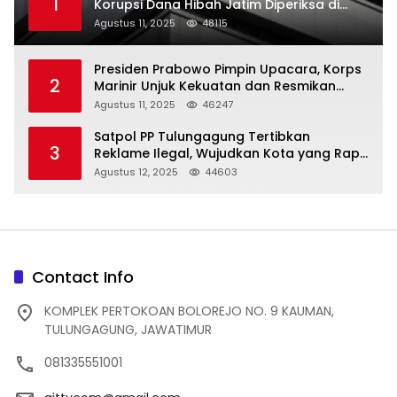
1
Korupsi Dana Hibah Jatim Diperiksa di
Trenggalek
Agustus 11, 2025
48115
Presiden Prabowo Pimpin Upacara, Korps
2
Marinir Unjuk Kekuatan dan Resmikan
Struktur Baru
Agustus 11, 2025
46247
Satpol PP Tulungagung Tertibkan
3
Reklame Ilegal, Wujudkan Kota yang Rapi
dan Indah
Agustus 12, 2025
44603
Contact Info
KOMPLEK PERTOKOAN BOLOREJO NO. 9 KAUMAN,
TULUNGAGUNG, JAWATIMUR
081335551001