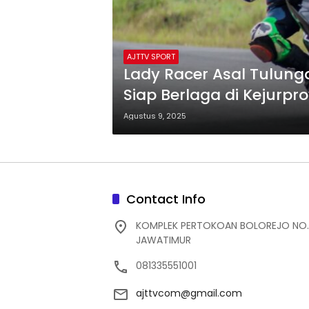
AJTTV SPORT
Lady Racer Asal Tulunga
Siap Berlaga di Kejurpr
Agustus 9, 2025
Contact Info
KOMPLEK PERTOKOAN BOLOREJO NO.
JAWATIMUR
081335551001
ajttvcom@gmail.com