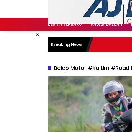
Langsung
ke
konten
BERITA TERBARU
KABAR DAERAH
×
Breaking News
Balap Motor #Kaltim #Road 