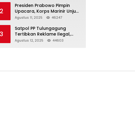
Presiden Prabowo Pimpin
2
Upacara, Korps Marinir Unjuk
Kekuatan dan Resmikan
Agustus 11, 2025
46247
Struktur Baru
Satpol PP Tulungagung
3
Tertibkan Reklame Ilegal,
Wujudkan Kota yang Rapi
Agustus 12, 2025
44603
dan Indah