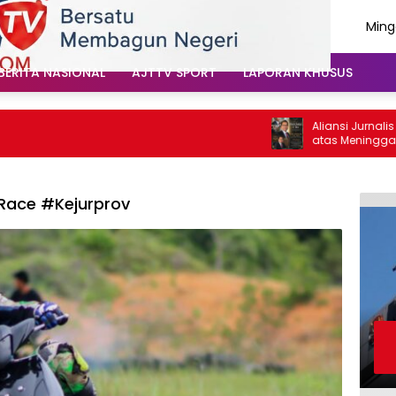
Ming
Agus
202
BERITA NASIONAL
AJTTV SPORT
LAPORAN KHUSUS
Aliansi Jurnalis Tul
atas Meninggalnya C
Santoso: “Beliau Pej
Vokal”
Race #Kejurprov