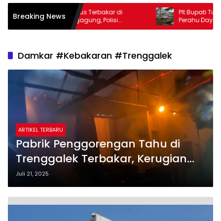
Mobil Avanza Hangus Terbakar di
Plt Bupati Tulung
Breaking News
Rejotangan Tulungagung, Polisi
Perahu Dayung Ping
Temukan Botol Bekas Bahan Bakar
Damkar #Kebakaran #Trenggalek
ARTIKEL TERBARU
Pabrik Penggorengan Tahu di
Trenggalek Terbakar, Kerugian
Ditaksir Puluhan Juta
Juli 21, 2025