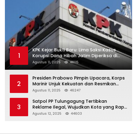
KPK Kejar Bukti Baru: Lima Saksi Kasus
1
Korupsi Dana Hibah Jatim Diperiksa di
Trenggalek
Agustus 11, 2025
48115
Presiden Prabowo Pimpin Upacara, Korps
2
Marinir Unjuk Kekuatan dan Resmikan
Struktur Baru
Agustus 11, 2025
46247
Satpol PP Tulungagung Tertibkan
3
Reklame Ilegal, Wujudkan Kota yang Rapi
dan Indah
Agustus 12, 2025
44603