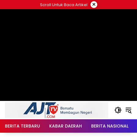
Langsung
×
Scroll Untuk Baca Artikel
ke
konten
BERITA TERBARU
KABAR DAERAH
BERITA NASIONAL