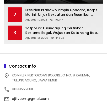
Presiden Prabowo Pimpin Upacara, Korps
2
Marinir Unjuk Kekuatan dan Resmikan
Struktur Baru
Agustus 11, 2025
46247
Satpol PP Tulungagung Tertibkan
3
Reklame Ilegal, Wujudkan Kota yang Rapi
dan Indah
Agustus 12, 2025
44602
Contact Info
KOMPLEK PERTOKOAN BOLOREJO NO. 9 KAUMAN,
TULUNGAGUNG, JAWATIMUR
081335551001
ajttvcom@gmail.com