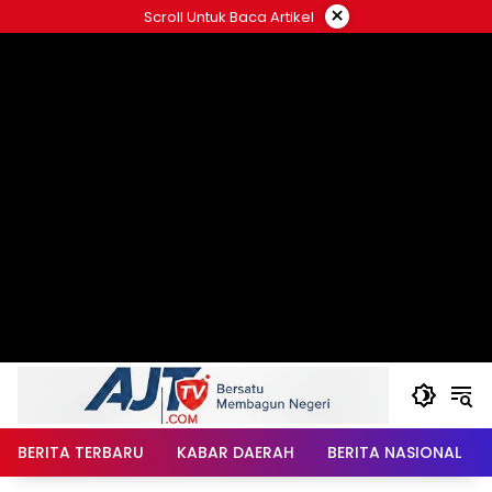
Langsung
×
Scroll Untuk Baca Artikel
ke
konten
BERITA TERBARU
KABAR DAERAH
BERITA NASIONAL