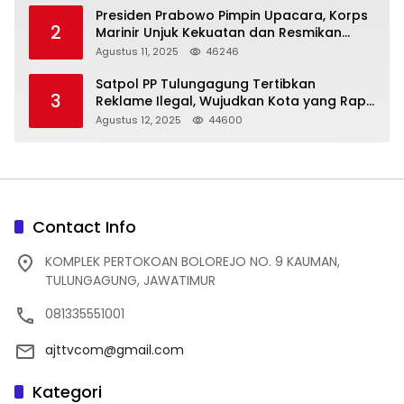
Presiden Prabowo Pimpin Upacara, Korps
2
Marinir Unjuk Kekuatan dan Resmikan
Struktur Baru
Agustus 11, 2025
46246
Satpol PP Tulungagung Tertibkan
3
Reklame Ilegal, Wujudkan Kota yang Rapi
dan Indah
Agustus 12, 2025
44600
Contact Info
KOMPLEK PERTOKOAN BOLOREJO NO. 9 KAUMAN,
TULUNGAGUNG, JAWATIMUR
081335551001
ajttvcom@gmail.com
Kategori