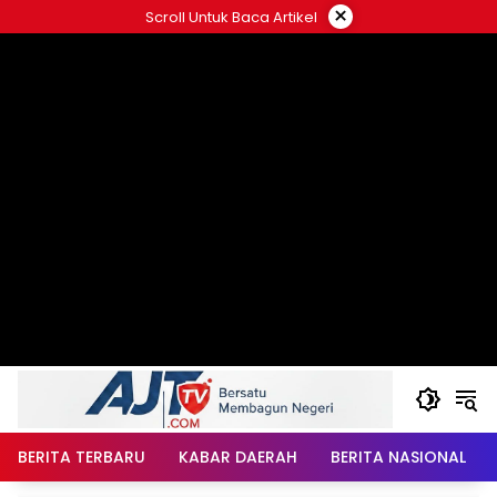
Langsung
×
Scroll Untuk Baca Artikel
ke
konten
BERITA TERBARU
KABAR DAERAH
BERITA NASIONAL