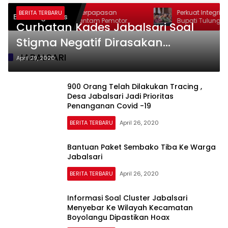
Hilang Kendali Saat Berpapasan
Perkuat Integritas da
BERITA TERBARU
Breaking News
dengan Truk, Pikap Hantam Pemotor
Bupati Tulungagung 
Curhatan Kades Jabalsari Soal
Muda di Pagerwojo Tulungagung
Antikorupsi di Graha
Stigma Negatif Dirasakan
Warganya
JABALSARI
April 29, 2020
900 Orang Telah Dilakukan Tracing ,
Desa Jabalsari Jadi Prioritas
Penanganan Covid -19
BERITA TERBARU
April 26, 2020
Bantuan Paket Sembako Tiba Ke Warga
Jabalsari
BERITA TERBARU
April 26, 2020
Informasi Soal Cluster Jabalsari
Menyebar Ke Wilayah Kecamatan
Boyolangu Dipastikan Hoax