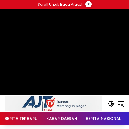
Langsung
×
Scroll Untuk Baca Artikel
ke
konten
BERITA TERBARU
KABAR DAERAH
BERITA NASIONAL