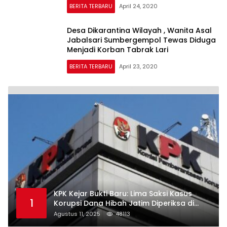
BERITA TERBARU
April 24, 2020
Desa Dikarantina Wilayah , Wanita Asal
Jabalsari Sumbergempol Tewas Diduga
Menjadi Korban Tabrak Lari
BERITA TERBARU
April 23, 2020
KPK Kejar Bukti Baru: Lima Saksi Kasus
1
Korupsi Dana Hibah Jatim Diperiksa di
Trenggalek
Agustus 11, 2025
48113