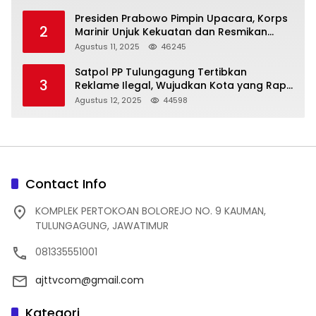
Presiden Prabowo Pimpin Upacara, Korps
2
Marinir Unjuk Kekuatan dan Resmikan
Struktur Baru
Agustus 11, 2025
46245
Satpol PP Tulungagung Tertibkan
3
Reklame Ilegal, Wujudkan Kota yang Rapi
dan Indah
Agustus 12, 2025
44598
Contact Info
KOMPLEK PERTOKOAN BOLOREJO NO. 9 KAUMAN,
TULUNGAGUNG, JAWATIMUR
081335551001
ajttvcom@gmail.com
Kategori