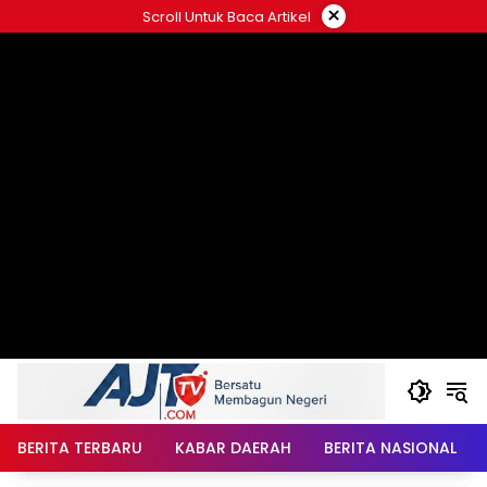
Langsung
×
Scroll Untuk Baca Artikel
ke
konten
BERITA TERBARU
KABAR DAERAH
BERITA NASIONAL