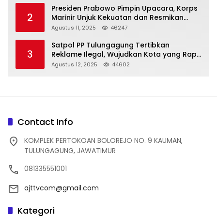
Presiden Prabowo Pimpin Upacara, Korps
2
Marinir Unjuk Kekuatan dan Resmikan
Struktur Baru
Agustus 11, 2025
46247
Satpol PP Tulungagung Tertibkan
3
Reklame Ilegal, Wujudkan Kota yang Rapi
dan Indah
Agustus 12, 2025
44602
Contact Info
KOMPLEK PERTOKOAN BOLOREJO NO. 9 KAUMAN,
TULUNGAGUNG, JAWATIMUR
081335551001
ajttvcom@gmail.com
Kategori