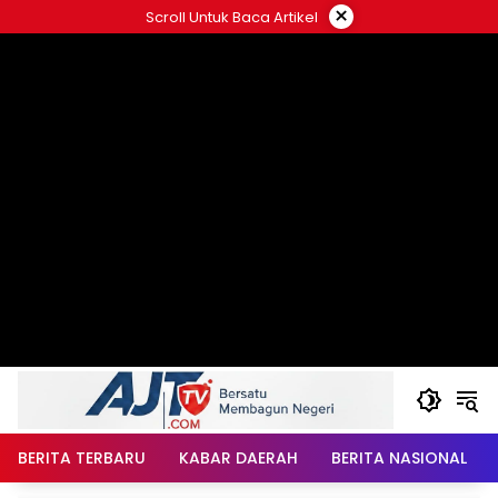
Langsung
×
Scroll Untuk Baca Artikel
ke
konten
BERITA TERBARU
KABAR DAERAH
BERITA NASIONAL