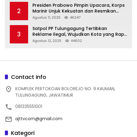
Presiden Prabowo Pimpin Upacara, Korps
2
Marinir Unjuk Kekuatan dan Resmikan
Struktur Baru
Agustus 11, 2025
46247
Satpol PP Tulungagung Tertibkan
3
Reklame Ilegal, Wujudkan Kota yang Rapi
dan Indah
Agustus 12, 2025
44602
Contact Info
KOMPLEK PERTOKOAN BOLOREJO NO. 9 KAUMAN,
TULUNGAGUNG, JAWATIMUR
081335551001
ajttvcom@gmail.com
Kategori