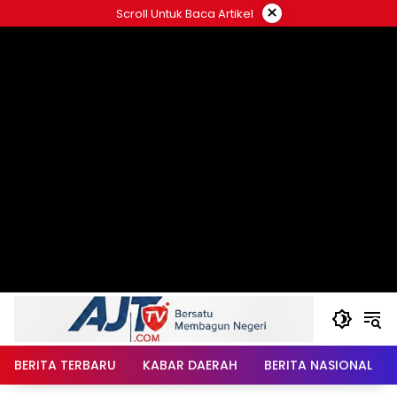
Langsung
×
Scroll Untuk Baca Artikel
ke
konten
BERITA TERBARU
KABAR DAERAH
BERITA NASIONAL