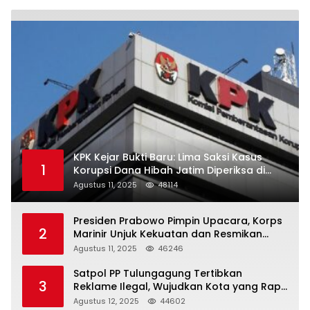
KPK Kejar Bukti Baru: Lima Saksi Kasus
1
Korupsi Dana Hibah Jatim Diperiksa di
Trenggalek
Agustus 11, 2025
48114
Presiden Prabowo Pimpin Upacara, Korps
2
Marinir Unjuk Kekuatan dan Resmikan
Struktur Baru
Agustus 11, 2025
46246
Satpol PP Tulungagung Tertibkan
3
Reklame Ilegal, Wujudkan Kota yang Rapi
dan Indah
Agustus 12, 2025
44602