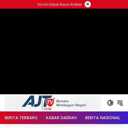
Langsung
×
Scroll Untuk Baca Artikel
ke
konten
BERITA TERBARU
KABAR DAERAH
BERITA NASIONAL