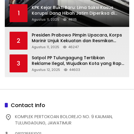
KPK Kejar Bukti Baru: Lima Saksi Kasus
1
Korupsi Dana Hibah Jatim Diperiksa di
Trenggalek
Agustus 11, 2025
48115
Presiden Prabowo Pimpin Upacara, Korps
2
Marinir Unjuk Kekuatan dan Resmikan
Struktur Baru
Agustus 11, 2025
46247
Satpol PP Tulungagung Tertibkan
3
Reklame Ilegal, Wujudkan Kota yang Rapi
dan Indah
Agustus 12, 2025
44603
Contact Info
KOMPLEK PERTOKOAN BOLOREJO NO. 9 KAUMAN,
TULUNGAGUNG, JAWATIMUR