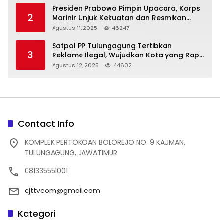
Presiden Prabowo Pimpin Upacara, Korps
2
Marinir Unjuk Kekuatan dan Resmikan
Struktur Baru
Agustus 11, 2025
46247
Satpol PP Tulungagung Tertibkan
3
Reklame Ilegal, Wujudkan Kota yang Rapi
dan Indah
Agustus 12, 2025
44602
Contact Info
KOMPLEK PERTOKOAN BOLOREJO NO. 9 KAUMAN,
TULUNGAGUNG, JAWATIMUR
081335551001
ajttvcom@gmail.com
Kategori