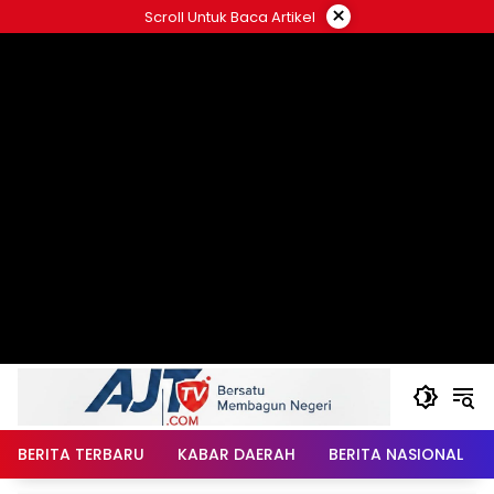
Langsung
×
Scroll Untuk Baca Artikel
ke
konten
BERITA TERBARU
KABAR DAERAH
BERITA NASIONAL