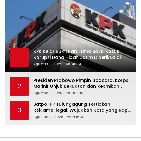
KPK Kejar Bukti Baru: Lima Saksi Kasus
1
Korupsi Dana Hibah Jatim Diperiksa di
Trenggalek
Agustus 11, 2025
48114
Presiden Prabowo Pimpin Upacara, Korps
2
Marinir Unjuk Kekuatan dan Resmikan
Struktur Baru
Agustus 11, 2025
46246
Satpol PP Tulungagung Tertibkan
3
Reklame Ilegal, Wujudkan Kota yang Rapi
dan Indah
Agustus 12, 2025
44600