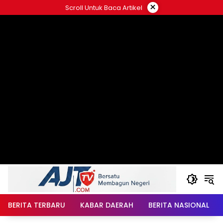
Langsung
×
Scroll Untuk Baca Artikel
ke
konten
BERITA TERBARU
KABAR DAERAH
BERITA NASIONAL