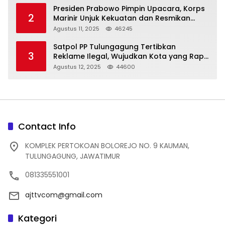
Presiden Prabowo Pimpin Upacara, Korps
2
Marinir Unjuk Kekuatan dan Resmikan
Struktur Baru
Agustus 11, 2025
46245
Satpol PP Tulungagung Tertibkan
3
Reklame Ilegal, Wujudkan Kota yang Rapi
dan Indah
Agustus 12, 2025
44600
Contact Info
KOMPLEK PERTOKOAN BOLOREJO NO. 9 KAUMAN,
TULUNGAGUNG, JAWATIMUR
081335551001
ajttvcom@gmail.com
Kategori