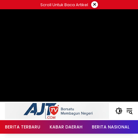
Langsung
×
Scroll Untuk Baca Artikel
ke
konten
BERITA TERBARU
KABAR DAERAH
BERITA NASIONAL