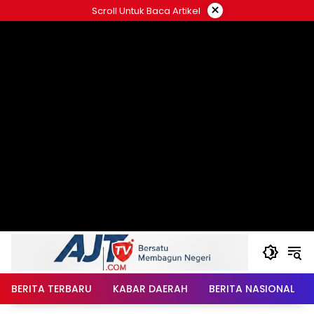
Langsung
×
Scroll Untuk Baca Artikel
ke
konten
BERITA TERBARU
KABAR DAERAH
BERITA NASIONAL