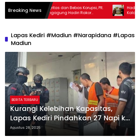
Perkuat Integritas dan Bebas Korupsi, Plt.
Hadiri HUT
Breaking News
Bupati Tulungagung Hadiri Rakor
Kalangbret,
Antikorupsi di Grahadi
Warga Rawa
Lapas Kediri #Madiun #Narapidana #Lapas
Madiun
BERITA TERBARU
Kurangi Kelebihan Kapasitas,
Lapas Kediri Pindahkan 27 Napi ke
Madiun
Agustus 28, 2025