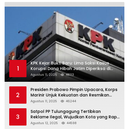
KPK Kejar Bukti Baru: Lima Saksi Kasus
1
Korupsi Dana Hibah Jatim Diperiksa di
Trenggalek
Agustus 11, 2025
48113
Presiden Prabowo Pimpin Upacara, Korps
2
Marinir Unjuk Kekuatan dan Resmikan
Struktur Baru
Agustus 11, 2025
46244
Satpol PP Tulungagung Tertibkan
3
Reklame Ilegal, Wujudkan Kota yang Rapi
dan Indah
Agustus 12, 2025
44598