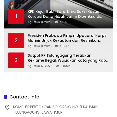
KPK Kejar Bukti Baru: Lima Saksi Kasus
1
Korupsi Dana Hibah Jatim Diperiksa di
Trenggalek
Agustus 11, 2025
48115
Presiden Prabowo Pimpin Upacara, Korps
2
Marinir Unjuk Kekuatan dan Resmikan
Struktur Baru
Agustus 11, 2025
46247
Satpol PP Tulungagung Tertibkan
3
Reklame Ilegal, Wujudkan Kota yang Rapi
dan Indah
Agustus 12, 2025
44602
Contact Info
KOMPLEK PERTOKOAN BOLOREJO NO. 9 KAUMAN,
TULUNGAGUNG, JAWATIMUR