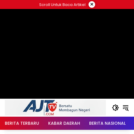
Langsung
×
Scroll Untuk Baca Artikel
ke
konten
BERITA TERBARU
KABAR DAERAH
BERITA NASIONAL