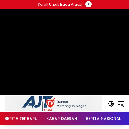
Langsung
×
Scroll Untuk Baca Artikel
ke
konten
BERITA TERBARU
KABAR DAERAH
BERITA NASIONAL