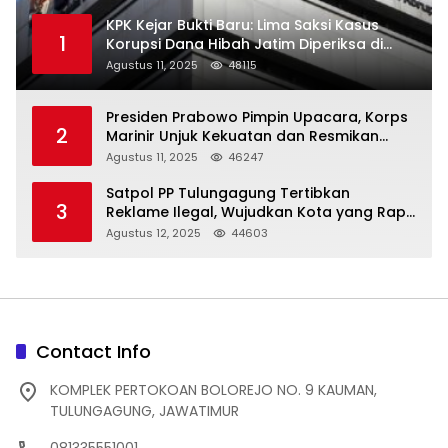
KPK Kejar Bukti Baru: Lima Saksi Kasus
1
Korupsi Dana Hibah Jatim Diperiksa di
Trenggalek
Agustus 11, 2025
48115
Presiden Prabowo Pimpin Upacara, Korps
2
Marinir Unjuk Kekuatan dan Resmikan
Struktur Baru
Agustus 11, 2025
46247
Satpol PP Tulungagung Tertibkan
3
Reklame Ilegal, Wujudkan Kota yang Rapi
dan Indah
Agustus 12, 2025
44603
Contact Info
KOMPLEK PERTOKOAN BOLOREJO NO. 9 KAUMAN,
TULUNGAGUNG, JAWATIMUR