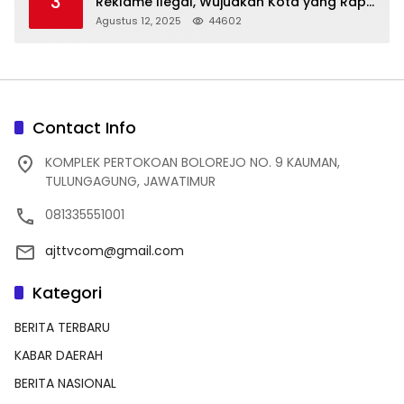
3
Reklame Ilegal, Wujudkan Kota yang Rapi
dan Indah
Agustus 12, 2025
44602
Contact Info
KOMPLEK PERTOKOAN BOLOREJO NO. 9 KAUMAN,
TULUNGAGUNG, JAWATIMUR
081335551001
ajttvcom@gmail.com
Kategori
BERITA TERBARU
KABAR DAERAH
BERITA NASIONAL