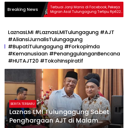
ng Berduka
Terbuai Janji Manis di Facebook, Pekerja
Breaking News
eh, Catur
Migran Asal Tulungagung Tertipu Rp622
eadilan yang
Juta
LaznasLMI #LaznasLMITulungagung #AJT
#AliansiJurnalisTulungagung
#BupatiTulungagung #Forkopimda
#Kemanusiaan #PenanggulanganBencana
#HUTAJT20 #TokohInspiratif
BERITA TERBARU
Laznas LMI Tulungagung Sabet
Penghargaan AJT di Malam