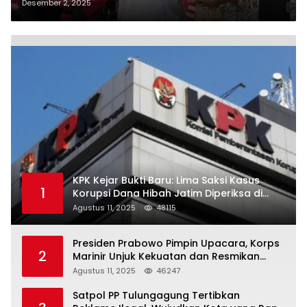
Tokoh Inspiratif, Dihadiri Bupati
Desember 2, 2025
dan Forkopimda
KPK Kejar Bukti Baru: Lima Saksi Kasus
1
Korupsi Dana Hibah Jatim Diperiksa di
Trenggalek
Agustus 11, 2025
48115
Presiden Prabowo Pimpin Upacara, Korps
2
Marinir Unjuk Kekuatan dan Resmikan
Struktur Baru
Agustus 11, 2025
46247
Satpol PP Tulungagung Tertibkan