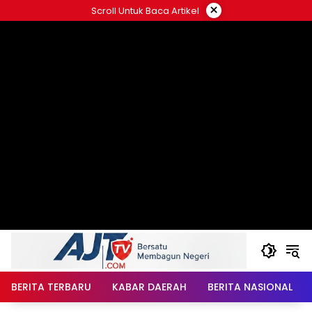
Langsung
×
Scroll Untuk Baca Artikel
ke
konten
BERITA TERBARU
KABAR DAERAH
BERITA NASIONAL